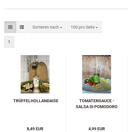
Sortieren nach
pro Seite
Sortieren nach
100 pro Seite
1
TRÜFFELHOLLANDAISE
TOMATENSAUCE -
SALSA DI POMODORO
8,49 EUR
4,99 EUR