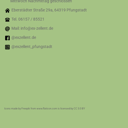
Mittwoch Nachmittag geschlossen
Eberstädter Straße 29a, 64319 Pfungstadt
Tel. 06157 / 85521
Mail: info@ex-zellent.de
@exzellent.de
@exzellent_pfungstadt
Icons made by
Freepik
from
www.flaticon.com
is licensed by
CC 3.0 BY