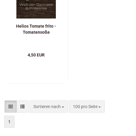
Helios Tomate frito -
Tomatensoße
4,50 EUR
Sortieren nach
pro Seite
Sortieren nach
100 pro Seite
1