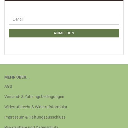
WEITER
E-
ZUR
Mail
NEWSLETTER-
ANMELDUNG
ANMELDEN
MEHR ÜBER...
AGB
Versand- & Zahlungsbedingungen
Widerrufsrecht & Widerrufsformular
Impressum & Haftungsausschluss
Privatsphäre und Datenschutz