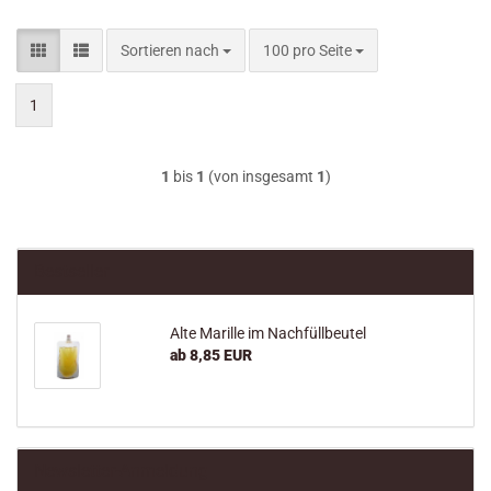
Sortieren nach
pro Seite
Sortieren nach
100 pro Seite
1
1
bis
1
(von insgesamt
1
)
Bestseller
Alte Marille im Nachfüllbeutel
ab 8,85 EUR
Newsletter-Anmeldung