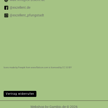
@exzellent.de
@exzellent_pfungstadt
Icons made by
Freepik
from
www.flaticon.com
is licensed by
CC 3.0 BY
Vertrag widerrufen
Webshop
by Gambio.de © 2026