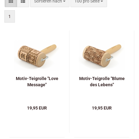
Sortieren nach
pro Seite
Sortieren nach
100 pro Seite
1
Motiv-Teigrolle "Love
Motiv-Teigrolle "Blume
Message"
des Lebens"
19,95 EUR
19,95 EUR