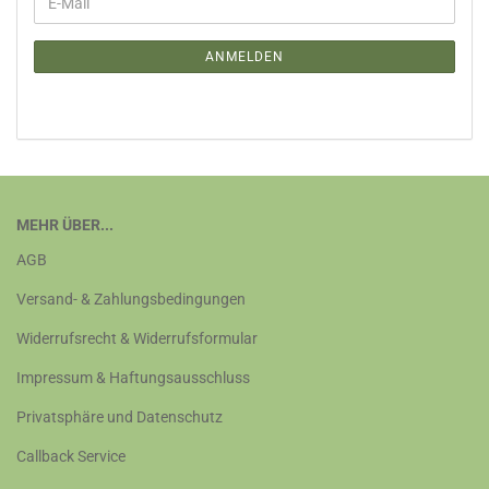
E-
ZUR
Mail
NEWSLETTER-
ANMELDUNG
ANMELDEN
MEHR ÜBER...
AGB
Versand- & Zahlungsbedingungen
Widerrufsrecht & Widerrufsformular
Impressum & Haftungsausschluss
Privatsphäre und Datenschutz
Callback Service